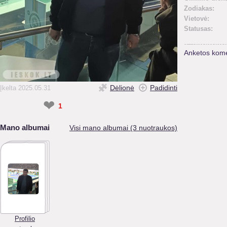
Zodiakas:
Vietovė:
Statusas:
Anketos kome
Dėlionė
Padidinti
Įkelta 2025.05.31
❤
1
Mano albumai
Visi mano albumai (3 nuotraukos)
Profilio