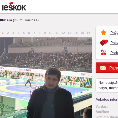
Ilkham
(32 m. Kaunas)
Pažy
1
2
3
4
5
6
7
8
9
10
11
12
13
14
15
16
Pakv
Pado
Para
Nori susipaž
narys, tuom
Anketos infor
Vardas:
Amžius:
Gimimo diena