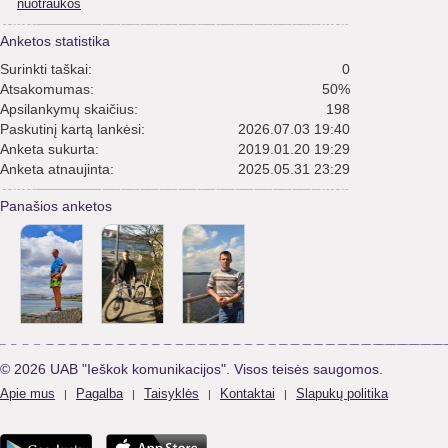
nuotraukos
Anketos statistika
Surinkti taškai:
0
Atsakomumas:
50%
Apsilankymų skaičius:
198
Paskutinį kartą lankėsi:
2026.07.03 19:40
Anketa sukurta:
2019.01.20 19:29
Anketa atnaujinta:
2025.05.31 23:29
Panašios anketos
© 2026 UAB "Ieškok komunikacijos". Visos teisės saugomos.
Apie mus
Pagalba
Taisyklės
Kontaktai
Slapukų politika
|
|
|
|